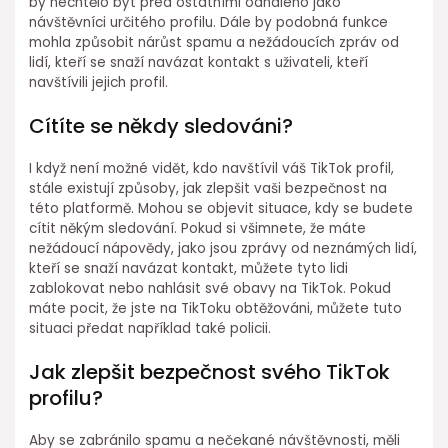
by nechtělo být před ostatními odhaleno jako
návštěvníci určitého profilu. Dále by podobná funkce
mohla způsobit nárůst spamu a nežádoucích zpráv od
lidí, kteří se snaží navázat kontakt s uživateli, kteří
navštívili jejich profil.
Cítíte se někdy sledováni?
I když není možné vidět, kdo navštívil váš TikTok profil,
stále existují způsoby, jak zlepšit vaši bezpečnost na
této platformě. Mohou se objevit situace, kdy se budete
cítit někým sledování. Pokud si všimnete, že máte
nežádoucí nápovědy, jako jsou zprávy od neznámých lidí,
kteří se snaží navázat kontakt, můžete tyto lidi
zablokovat nebo nahlásit své obavy na TikTok. Pokud
máte pocit, že jste na TikToku obtěžováni, můžete tuto
situaci předat například také policii.
Jak zlepšit bezpečnost svého TikTok
profilu?
Aby se zabránilo spamu a nečekané návštěvnosti, měli