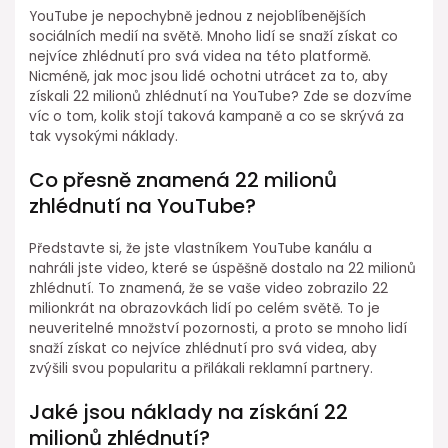
YouTube je nepochybně jednou z nejoblíbenějších
sociálních medií na světě. Mnoho lidí se snaží získat co
nejvíce zhlédnutí pro svá videa na této platformě.
Nicméně, jak moc jsou lidé ochotni utrácet za to, aby
získali 22 milionů zhlédnutí na YouTube? Zde se dozvíme
víc o tom, kolik stojí taková kampaně a co se skrývá za
tak vysokými náklady.
Co přesně znamená 22 milionů
zhlédnutí na YouTube?
Představte si, že jste vlastníkem YouTube kanálu a
nahráli jste video, které se úspěšně dostalo na 22 milionů
zhlédnutí. To znamená, že se vaše video zobrazilo 22
milionkrát na obrazovkách lidí po celém světě. To je
neuveritelné množství pozornosti, a proto se mnoho lidí
snaží získat co nejvíce zhlédnutí pro svá videa, aby
zvýšili svou popularitu a přilákali reklamní partnery.
Jaké jsou náklady na získání 22
milionů zhlédnutí?