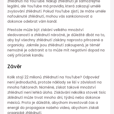
zhlédnutí na YouTube. Nákup zhlédnutí je samozřejmě
legální, ale YouTube má pravidla, která zakazují umělé
zvyšování zhlédnutí. Pokud YouTube zjistí, že máte uměle
nafouknuté zhlédnutí, mohou vás sankcionovat a
dokonce odebrat vám kanál.
Přestože může být získání velkého množství
sledovaností a zhlédnutí náročné, je důležité dbát na to,
aby byl všechny zhlédnutí získány naprosto přirozeně a
organicky. Jakmile jsou zhlédnutí zakoupená, je téměř
nemožné je odstranit a to může mít negativní dopad na
celý přírůstek kanálu.
Závěr
Kolik stojí 22 milionů zhlédnutí na YouTube? Odpověď
není jednoduchá, protože náklady se liší v závislosti na
mnoha faktorech. Nicméně, získat takové množství
zhlédnutí není lehká úloha. Získávání několika stovek tisíc
zklédnutí může trvat mnoho dní, týdnů nebo dokonce
měsíců. Proto je důležité, abychom investovali čas a
energii do propagace našeho videa, abychom získali
organické zhlédnutí.