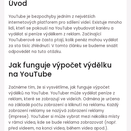
Úvod
YouTube je bezpochyby jedním z největších
internetových platforem pro sdílení videí. Existuje mnoho
lidí, kteří se pokouší na YouTube vybudovat kariéru a
vydělat si peníze výdělkem z reklam. Začínající
YouTuberové se často ptají, kolik peněz mohou vydělat
za sta tisíc zhlédnutí. V tomto článku se budeme snažit
odpovědět na tuto otázku.
Jak funguje výpočet výdělku
na YouTube
Začněme tím, že si vysvětlíme, jak funguje výpočet
výdělků na YouTube. YouTuber může vydělat peníze z
reklam, které se zobrazují ve videích. Odměna je určena
na základě počtu zobrazení a kliknutí na reklamu. Každý
zobrazení reklamy se nazývá zobrazení reklamy
(imprese). YouTuber si může vybrat mezi několika místy
v rámci videa, kde se bude reklama zobrazovat (např.
před videem, na konci videa, během videa apod.).