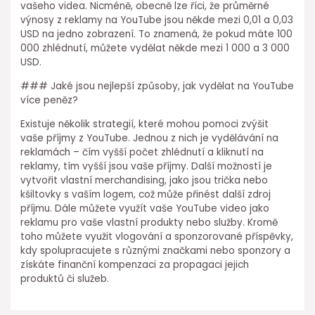
vašeho videa. Nicméně, obecně lze říci, že průměrné
výnosy z reklamy na YouTube jsou někde mezi 0,01 a 0,03
USD na jedno zobrazení. To znamená, že pokud máte 100
000 zhlédnutí, můžete vydělat někde mezi 1 000 a 3 000
USD.
### Jaké jsou nejlepší způsoby, jak vydělat na YouTube
více peněz?
Existuje několik strategií, které mohou pomoci zvýšit
vaše příjmy z YouTube. Jednou z nich je vydělávání na
reklamách – čím vyšší počet zhlédnutí a kliknutí na
reklamy, tím vyšší jsou vaše příjmy. Další možností je
vytvořit vlastní merchandising, jako jsou trička nebo
kšiltovky s vaším logem, což může přinést další zdroj
příjmu. Dále můžete využít vaše YouTube video jako
reklamu pro vaše vlastní produkty nebo služby. Kromě
toho můžete využit vlogování a sponzorované příspěvky,
kdy spolupracujete s různými značkami nebo sponzory a
získáte finanční kompenzaci za propagaci jejich
produktů či služeb.