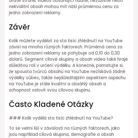
druhé straně, videos obsahující nudné, nezáživné nebo
nekvalitní obsah mohou mít nižší průměrnou cenu za
jedno zobrazení reklamy.
Závěr
Kolik můžete vydělat za sta tisíc zhlédnutí na YouTube
závisí na mnoha různých faktorech. Průměrná cena za
jedno zobrazení reklamy se pohybuje od 0,10 do 0,30
dolarů. Segment cílové skupiny a obsah videa také hraje
důležitou roli v určení výdělku. A konečně, pamatujte si,
že spousta tvůrců obsahu na YouTube nezískává žádné
výdělky vůbec, takže nejdůležitějším aspektem úspěchu
na YouTube je stále kvalitní a obsáhlý obsah a
schopnost oslovit svou cílovou skupinu.
Často Kladené Otázky
### Kolik vydělá sta tisíc zhlédnutí na YouTube?
To se velmi liší v závislosti na různých faktorech, jako
jsou například cílová skupina, demografie a obsah