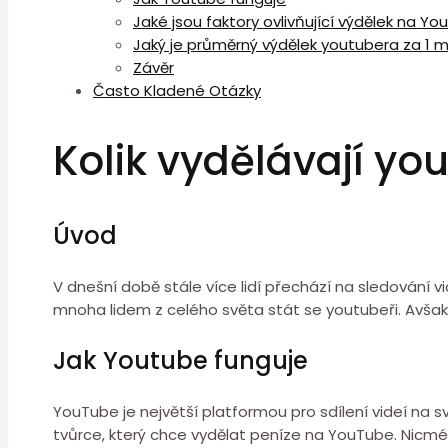
Jaké jsou faktory ovlivňující výdělek na Y
Jaký je průměrný výdělek youtubera za 1 mi
Závěr
Často Kladené Otázky
Kolik vydělávají you
Úvod
V dnešní době stále více lidí přechází na sledování
mnoha lidem z celého světa stát se youtubeři. Avšak, 
Jak Youtube funguje
YouTube je největší platformou pro sdílení videí na sv
tvůrce, který chce vydělat peníze na YouTube. Nicm