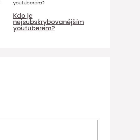
é
Kdo je
nejsubskrybovanějším
youtuberem?