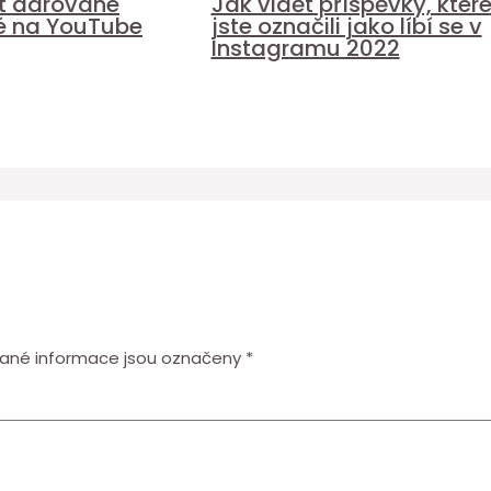
it darované
Jak vidět příspěvky, kter
é na YouTube
jste označili jako líbí se v
Instagramu 2022
ané informace jsou označeny
*