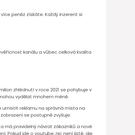
 více peněz získáte. Každý inzerent si
nevěřícnost kanálu a vůbec celková kvalita
ilion zhlédnutí v roce 2021 se pohybuje v
ní mohou vydělat mnohem méně.
je umístit reklamu na správná místa na
 zobrazení se postupně zvyšuje.
ma a má pravidelný návrat zákazníků a nové
í. Pokud jde o youtube, nic není jisté, ale