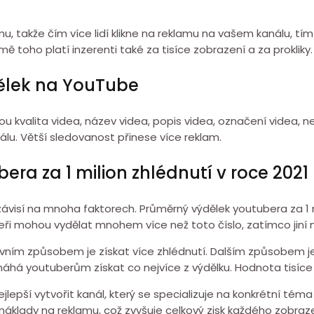
amu, takže čím více lidí klikne na reklamu na vašem kanálu, tím
 toho platí inzerenti také za tisíce zobrazení a za prokliky.
ýdělek na YouTube
sou kvalita videa, název videa, popis videa, označení videa, 
nálu. Větší sledovanost přinese více reklam.
ra za 1 milion zhlédnutí v roce 2021
ávisí na mnoha faktorech. Průměrný výdělek youtubera za 1 m
beři mohou vydělat mnohem více než toto číslo, zatímco ji
 Prvním způsobem je získat více zhlédnutí. Dalším způsobem 
máhá youtuberům získat co nejvíce z výdělku. Hodnota tisíce
nejlepší vytvořit kanál, který se specializuje na konkrétní té
 náklady na reklamu, což zvyšuje celkový zisk každého zobrazen