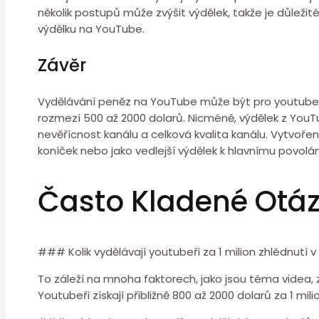
několik postupů může zvýšit výdělek, takže je důleži
výdělku na YouTube.
Závěr
Vydělávání peněz na YouTube může být pro youtubery
rozmezí 500 až 2000 dolarů. Nicméně, výdělek z YouTu
nevěřícnost kanálu a celková kvalita kanálu. Vytvoření
koníček nebo jako vedlejší výdělek k hlavnímu povolán
Často Kladené Otá
### Kolik vydělávají youtubeři za 1 milion zhlédnutí v
To záleží na mnoha faktorech, jako jsou téma videa,
Youtubeři získají přibližně 800 až 2000 dolarů za 1 mili