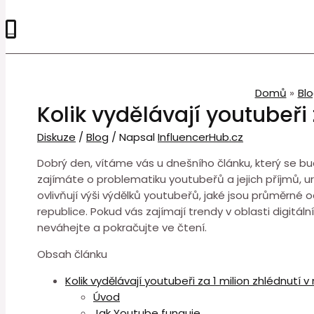
0
Domů
Bl
Kolik vydělávají youtubeři 
Diskuze
/
Blog
/ Napsal
InfluencerHub.cz
Dobrý den, vítáme vás u dnešního článku, který se bud
zajímáte o problematiku youtubeřů a jejich příjmů, u
ovlivňují výši výdělků youtubeřů, jaké jsou průměrné 
republice. Pokud vás zajímají trendy v oblasti digitál
neváhejte a pokračujte ve čtení.
Obsah článku
Kolik vydělávají youtubeři za 1 milion zhlédnutí v
Úvod
Jak Youtube funguje