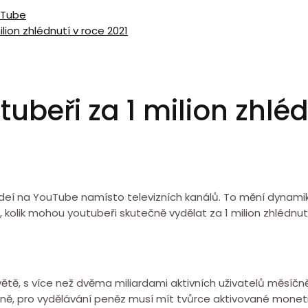
ouTube
lion zhlédnutí v roce 2021
tubeři za 1 milion zhléd
 videí na YouTube namísto televizních kanálů. To mění dynam
kolik mohou youtubeři skutečně vydělat za 1 milion zhlédnutí
ětě, s více než dvěma miliardami aktivních uživatelů měsíčně. 
éně, pro vydělávání peněz musí mít tvůrce aktivované mone