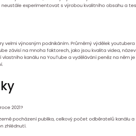
té neustále experimentovat s výrobou kvalitního obsahu a te
 velmi výnosným podnikáním. Průměrný výdělek youtubera za
be závisí na mnoha faktorech, jako jsou kvalita videa, název 
 vlastního kanálu na YouTube a vydělávání peněz na něm je skv
í.
zky
 roce 2021?
 země pocházení publika, celkový počet odběratelů kanálu a 
on zhlédnutí.