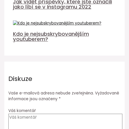
Jak vidět příspěvky, které jste označili
jako líbí se v Instagramu 2022
Kdo je nejsubskrybovanějším
youtuberem?
Diskuze
Vaše e-mailová adresa nebude zveřejněna.
Vyžadované
informace jsou označeny
*
Váš komentář