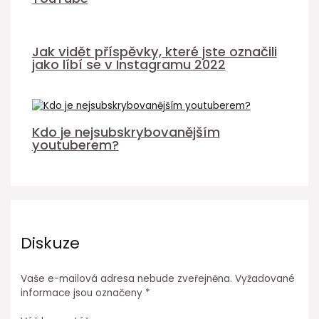
Jak vidět příspěvky, které jste označili
jako líbí se v Instagramu 2022
Kdo je nejsubskrybovanějším
youtuberem?
Diskuze
Vaše e-mailová adresa nebude zveřejněna.
Vyžadované
informace jsou označeny
*