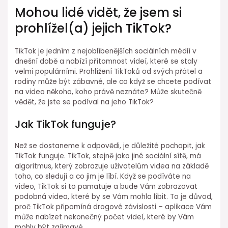
Mohou lidé vidět, že jsem si
prohlížel(a) jejich TikTok?
TikTok je jedním z nejoblíbenějších sociálních médií v
dnešní době a nabízí přítomnost videí, které se staly
velmi populárními. Prohlížení TikToků od svých přátel a
rodiny může být zábavné, ale co když se chcete podívat
na video někoho, koho právě neznáte? Může skutečně
vědět, že jste se podíval na jeho TikTok?
Jak TikTok funguje?
Než se dostaneme k odpovědi, je důležité pochopit, jak
TikTok funguje. TikTok, stejně jako jiné sociální sítě, má
algoritmus, který zobrazuje uživatelům videa na základě
toho, co sledují a co jim je líbí. Když se podíváte na
video, TikTok si to pamatuje a bude Vám zobrazovat
podobná videa, které by se Vám mohla líbit. To je důvod,
proč TikTok připomíná drogové závislosti – aplikace Vám
může nabízet nekonečný počet videí, které by Vám
mohly být zajímavé.