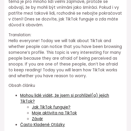
téma je pro mnoho lidí velmi zajímavé, protože se
obávají, že by mohli být vnímáni jako šmíráci. Pokud i vy
patříte mezi takové lidi, rozhodně se nebojte pokračovat
v čtení! Dnes se dozvíte, jak TikTok funguje a zda máte
důvod k obavám.
Translation:
Hello everyone! Today we will talk about TikTok and
whether people can notice that you have been browsing
someone’s profile. This topic is very interesting for many
people because they are afraid of being perceived as
snoops. If you are one of these people, don’t be afraid
to keep reading! Today you will learn how TikTok works
and whether you have reason to worry.
Obsah článku
Mohou lidé vidět, že jsem si prohlížel(a) jejich
TikTok?
Jak TikTok funguje?
Moje aktivita na TikTok
Závěr
Často Kladené Otázky