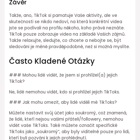
Závěr
Takže, ano, TikTok si pamatuje Vaše aktivity, ale ve
skutečnosti se nikdo nedoví, na která konkrétní videa
jste se podívali na profilu někoho, koho právě neznáte.
TikTok pouze zobrazuje videa na základě Vašich zájmů.
Takže relaxujte, sledujte, co chcete a nebojte se, být
sledováni je méně pravděpodobné, než si možná myslíte.
Často Kladené Otázky
### Mohou lidé vidět, že jsem si prohlížel(a) jejich
TikTok?
Ne, lidé nemohou vidět, kdo si prohlížel jejich TikToks.
### Jak mohu omezit, aby lidé viděli mé TikToks?
Můžete nastavit svůj účet jako soukromý, což znamená,
že lidé, kteří nejsou vašimi přáteli/followery, nemohou
vidět vaše TikToks. Také můžete označit specifické
TikToks jako „soukromý“, aby byly viditelné pouze pro lidi,
kteří byli pozváni k jejich prohlédnutí.