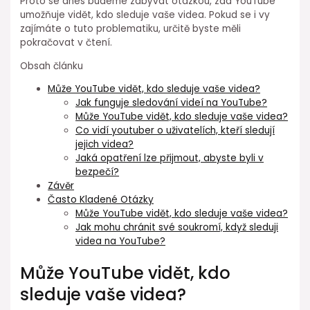
Proto se dnes budeme zabývat otázkou, zda YouTube
umožňuje vidět, kdo sleduje vaše videa. Pokud se i vy
zajímáte o tuto problematiku, určitě byste měli
pokračovat v čtení.
Obsah článku
Může YouTube vidět, kdo sleduje vaše videa?
Jak funguje sledování videí na YouTube?
Může YouTube vidět, kdo sleduje vaše videa?
Co vidí youtuber o uživatelích, kteří sledují
jejich videa?
Jaká opatření lze přijmout, abyste byli v
bezpečí?
Závěr
Často Kladené Otázky
Může YouTube vidět, kdo sleduje vaše videa?
Jak mohu chránit své soukromí, když sleduji
videa na YouTube?
Může YouTube vidět, kdo
sleduje vaše videa?