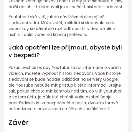
Záznam zahrnuje název kanálu, který jste sledovali a jaký
další obsah jste sledovali jako součást historie sledování.
Youtuber také vidí, jak se návštěvníci chovají při
sledování videí. Může vidět, kolik lidí si sledovalo celé
video, kdy se uživatelé rozhodli opustit video a kolik z
nich si i další videa na kanálu prohlédlo.
Jaká opatření lze přijmout, abyste byli
v bezpečí?
Pokud nechcete, aby YouTube sbíral informace o vašich
videích, můžete vypnout historii sledování. Vaše historie
sledování se bude nadále odkládat na servery Google,
ale YouTube nebude mít přístup k této informaci. Stejně
tak, pokud chcete mít kontrolu nad tím, co vidí youtuber
o vašem účtu, je důležité chránit vaše osobní údaje
prostřednictvím zabezpečeného hesla, dvoufaktorové
autentizace a nezávislosti na účtech sociálních sítí.
Závěr