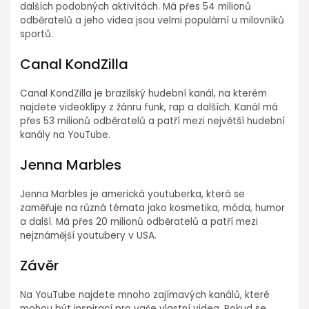
dalších podobných aktivitách. Má přes 54 milionů
odběratelů a jeho videa jsou velmi populární u milovníků
sportů.
Canal KondZilla
Canal KondZilla je brazilský hudební kanál, na kterém
najdete videoklipy z žánru funk, rap a dalších. Kanál má
přes 53 milionů odběratelů a patří mezi největší hudební
kanály na YouTube.
Jenna Marbles
Jenna Marbles je americká youtuberka, která se
zaměřuje na různá témata jako kosmetika, móda, humor
a další. Má přes 20 milionů odběratelů a patří mezi
nejznámější youtubery v USA.
Závěr
Na YouTube najdete mnoho zajímavých kanálů, které
mohou být inspirací pro vaše vlastní videa. Pokud se