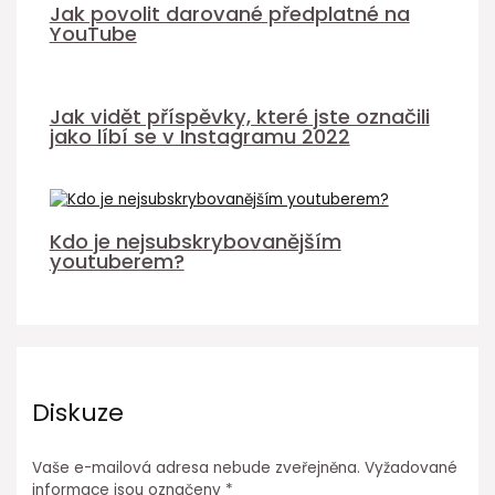
Jak povolit darované předplatné na
YouTube
Jak vidět příspěvky, které jste označili
jako líbí se v Instagramu 2022
Kdo je nejsubskrybovanějším
youtuberem?
Diskuze
Vaše e-mailová adresa nebude zveřejněna.
Vyžadované
informace jsou označeny
*