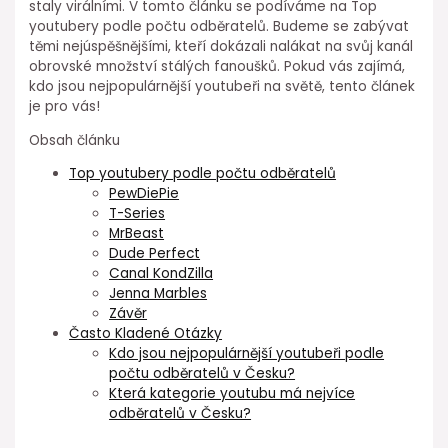
staly virálními. V tomto článku se podíváme na Top
youtubery podle počtu odběratelů. Budeme se zabývat
těmi nejúspěšnějšími, kteří dokázali nalákat na svůj kanál
obrovské množství stálých fanoušků. Pokud vás zajímá,
kdo jsou nejpopulárnější youtubeři na světě, tento článek
je pro vás!
Obsah článku
Top youtubery podle počtu odběratelů
PewDiePie
T-Series
MrBeast
Dude Perfect
Canal KondZilla
Jenna Marbles
Závěr
Často Kladené Otázky
Kdo jsou nejpopulárnější youtubeři podle
počtu odběratelů v Česku?
Která kategorie youtubu má nejvíce
odběratelů v Česku?