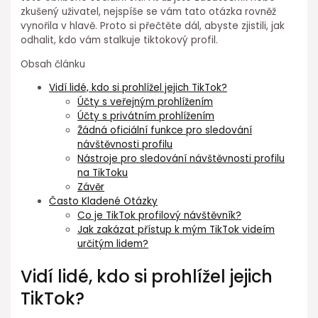
zkušený uživatel, nejspíše se vám tato otázka rovněž
vynořila v hlavě. Proto si přečtěte dál, abyste zjistili, jak
odhalit, kdo vám stalkuje tiktokový profil.
Obsah článku
Vidí lidé, kdo si prohlížel jejich TikTok?
Účty s veřejným prohlížením
Účty s privátním prohlížením
Žádná oficiální funkce pro sledování
návštěvnosti profilu
Nástroje pro sledování návštěvnosti profilu
na TikToku
Závěr
Často Kladené Otázky
Co je TikTok profilový návštěvník?
Jak zakázat přístup k mým TikTok videím
určitým lidem?
Vidí lidé, kdo si prohlížel jejich
TikTok?