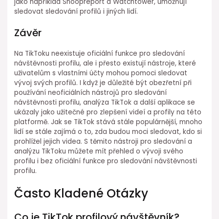
jako například Snoopreport a Watchtower, umožňují
sledovat sledování profilů i jiných lidí.
Závěr
Na TikToku neexistuje oficiální funkce pro sledování
návštěvnosti profilu, ale i přesto existují nástroje, které
uživatelům s vlastními účty mohou pomoci sledovat
vývoj svých profilů. I když je důležité být obezřetní při
používání neoficiálních nástrojů pro sledování
návštěvnosti profilu, analýza TikTok a další aplikace se
ukázaly jako užitečné pro zlepšení videí a profily na této
platformě. Jak se TikTok stává stále populárnější, mnoho
lidí se stále zajímá o to, zda budou moci sledovat, kdo si
prohlížel jejich videa. S těmito nástroji pro sledování a
analýzu TikToku můžete mít přehled o vývoji svého
profilu i bez oficiální funkce pro sledování návštěvnosti
profilu.
Často Kladené Otázky
Co je TikTok profilový návštěvník?