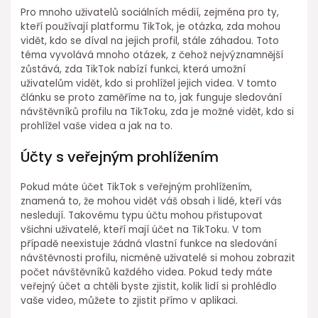
Pro mnoho uživatelů sociálních médií, zejména pro ty,
kteří používají platformu TikTok, je otázka, zda mohou
vidět, kdo se díval na jejich profil, stále záhadou. Toto
téma vyvolává mnoho otázek, z čehož nejvýznamnější
zůstává, zda TikTok nabízí funkci, která umožní
uživatelům vidět, kdo si prohlížel jejich videa. V tomto
článku se proto zaměříme na to, jak funguje sledování
návštěvníků profilu na TikToku, zda je možné vidět, kdo si
prohlížel vaše videa a jak na to.
Účty s veřejným prohlížením
Pokud máte účet TikTok s veřejným prohlížením,
znamená to, že mohou vidět váš obsah i lidé, kteří vás
nesledují. Takovému typu účtu mohou přistupovat
všichni uživatelé, kteří mají účet na TikToku. V tom
případě neexistuje žádná vlastní funkce na sledování
návštěvnosti profilu, nicméně uživatelé si mohou zobrazit
počet návštěvníků každého videa. Pokud tedy máte
veřejný účet a chtěli byste zjistit, kolik lidí si prohlédlo
vaše video, můžete to zjistit přímo v aplikaci.