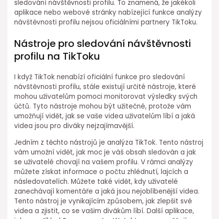
sledování návštěvnosti profilu. To znamená, že jakékoli
aplikace nebo webové stránky nabízející funkce analýzy
návštěvnosti profilu nejsou oficiálními partnery TikToku.
Nástroje pro sledování návštěvnosti
profilu na TikToku
I když TikTok nenabízí oficiální funkce pro sledování
návštěvnosti profilu, stále existují určité nástroje, které
mohou uživatelům pomoci monitorovat výsledky svých
účtů. Tyto nástroje mohou být užitečné, protože vám
umožňují vidět, jak se vaše videa uživatelům líbí a jaká
videa jsou pro diváky nejzajímavější.
Jedním z těchto nástrojů je analýza TikTok. Tento nástroj
vám umožní vidět, jak moc je váš obsah sledován a jak
se uživatelé chovají na vašem profilu. V rámci analýzy
můžete získat informace o počtu zhlédnutí, lajcích a
následovatelích. Můžete také vidět, kdy uživatelé
zanechávají komentáře a jaká jsou nejoblíbenější videa.
Tento nástroj je vynikajícím způsobem, jak zlepšit své
videa a zjistit, co se vašim divákům líbí. Další aplikace,