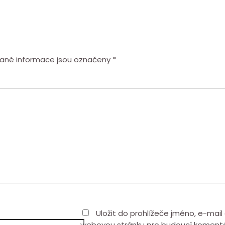
ané informace jsou označeny
*
Uložit do prohlížeče jméno, e-mail
webovou stránku pro budoucí koment