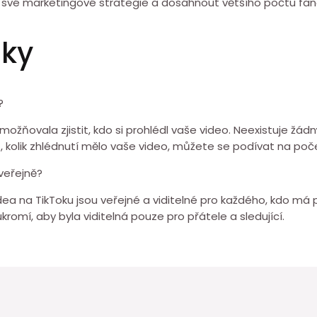
t své marketingové strategie a dosáhnout většího počtu fan
zky
?
ožňovala zjistit, kdo si prohlédl vaše video. Neexistuje žá
t, kolik zhlédnutí mělo vaše video, můžete se podívat na po
veřejně?
a na TikToku jsou veřejné a viditelné pro každého, kdo má př
kromí, aby byla viditelná pouze pro přátele a sledující.