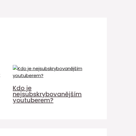
é
Kdo je
nejsubskrybovanějším
youtuberem?