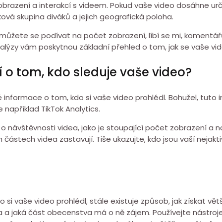
t zobrazení a interakcí s videem. Pokud vaše video dosáhne u
ková skupina diváků a jejich geografická poloha.
li, můžete se podívat na počet zobrazení, líbí se mi, komentá
nalýzy vám poskytnou základní přehled o tom, jak se vaše video
í o tom, kdo sleduje vaše video?
informace o tom, kdo si vaše video prohlédl. Bohužel, tuto in
 například TikTok Analytics.
ů o návštěvnosti videa, jako je stoupající počet zobrazení a
ch částech videa zastavují. Tiše ukazujte, kdo jsou vaší nejakti
si vaše video prohlédl, stále existuje způsob, jak získat vět
a a jaká část obecenstva má o ně zájem. Používejte nástroje 