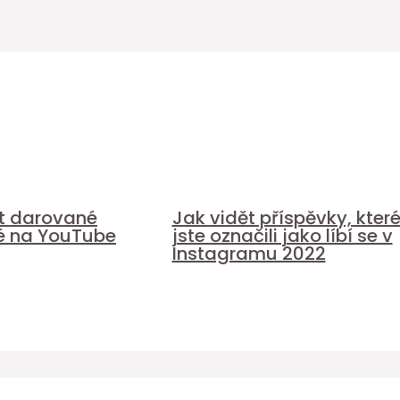
it darované
Jak vidět příspěvky, kter
é na YouTube
jste označili jako líbí se v
Instagramu 2022