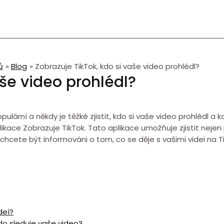
ů
Blog
Zobrazuje TikTok, kdo si vaše video prohlédl?
aše video prohlédl?
ulární a někdy je těžké zjistit, kdo si vaše video prohlédl a ko
ace Zobrazuje TikTok. Tato aplikace umožňuje zjistit nejen po
chcete být informováni o tom, co se děje s vašimi videi na T
deí?
do sleduje vaše video?