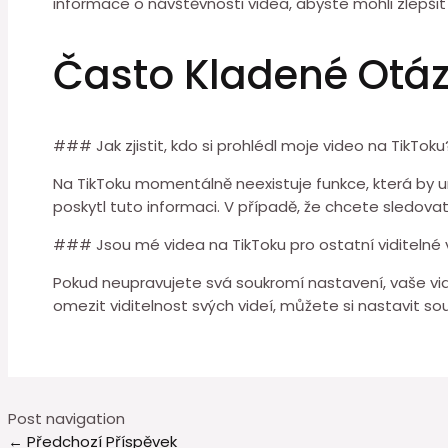
informace o návštěvnosti videa, abyste mohli zlepši
Často Kladené Otá
### Jak zjistit, kdo si prohlédl moje video na TikToku
Na TikToku momentálně neexistuje funkce, která by um
poskytl tuto informaci. V případě, že chcete sledova
### Jsou mé videa na TikToku pro ostatní viditelné 
Pokud neupravujete svá soukromí nastavení, vaše vide
omezit viditelnost svých videí, můžete si nastavit sou
Post navigation
←
Předchozí Příspěvek