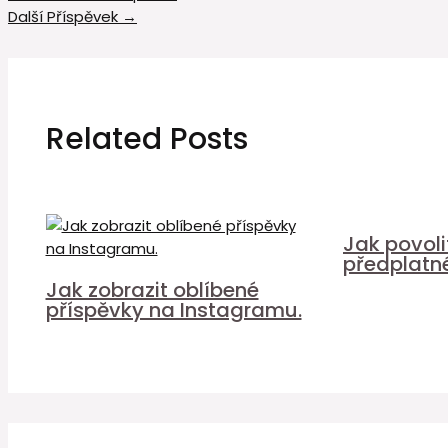
Další Příspěvek
→
Related Posts
Jak povol
předplatn
Jak zobrazit oblíbené
příspěvky na Instagramu.