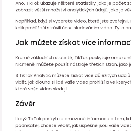
Ano, TikTok ukazuje některé statistiky, jako je poče
zobrazit větší množství analytických údajů, jako je vě
Například, když si vyberete video, které jste zveřejni
kolik prohlížeči strávili času sledováním videa. Tyto a
Jak můžete získat více informac
Kromě základních statistik, TikTok poskytuje omezené 
Nicméně, můžete použít nástroje třetích stran, jako je
S TikTok Analytic můžete získat více důležitých údaj
vidět, jak dlouho si lidé vaše video prohlíží a ve který
které vaše video sledují.
Závěr
I když TikTok poskytuje omezené informace o tom, kdo 
podnikatel, chcete vědět, jak úspěšné jsou vaše vide