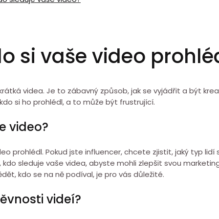
do si vaše video prohlé
í krátká videa. Je to zábavný způsob, jak se vyjádřit a být kre
do si ho prohlédl, a to může být frustrující.
še video?
rohlédl. Pokud jste influencer, chcete zjistit, jaký typ lidí 
, kdo sleduje vaše videa, abyste mohli zlepšit svou marketin
ět, kdo se na ně podíval, je pro vás důležité.
ěvnosti videí?