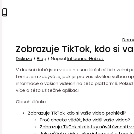
0
Dom
Zobrazuje TikTok, kdo si v
Diskuze
/
Blog
/ Napsal
InfluencerHub.cz
V dnešní době jsou videa na sociálních sítích velmi pop
tématem zabýváte, pak je pro vás skvělou volbou aplik
informace o vašich videích na této platformě. Pokud 
více o této užitečné aplikaci.
Obsah článku
Zobrazuje TikTok, kdo si vaše video prohlédl?
Proč chcete vědět, kdo viděl vaše video?
Zobrazuje TikTok statistiky návštěvnosti vi
Jak můžete získat více informací o tom, k