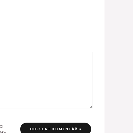
 a
áře.