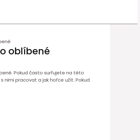
íbené
ko oblíbené
líbené. Pokud často surfujete na této
k s nimi pracovat a jak hořce užít. Pokud