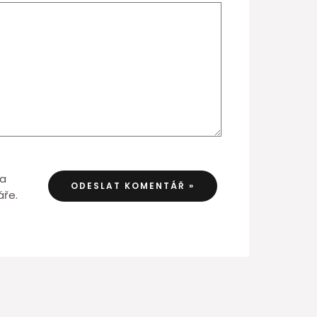
 a
áře.