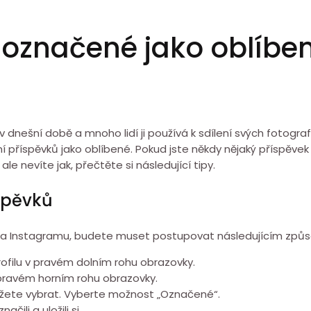
y označené jako oblíbe
v dnešní době a mnoho lidí ji používá k sdílení svých fotografií
 příspěvků jako oblíbené. Pokud jste někdy nějaký příspěvek o
e nevíte jak, přečtěte si následující tipy.
spěvků
y na Instagramu, budete muset postupovat následujícím způ
rofilu v pravém dolním rohu obrazovky.
v pravém horním rohu obrazovky.
můžete vybrat. Vyberte možnost „Označené“.
čili a uložili si.