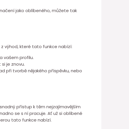
ačení jako oblíbeného, můžete tak
z výhod, které tato funkce nabízí:
a vašem profilu.
si je znovu.
lad při tvorbě nějakého příspěvku, nebo
a snadný přístup k těm nejzajímavějším
snadno se s ní pracuje. Ať už si oblíbené
terou tato funkce nabízí.