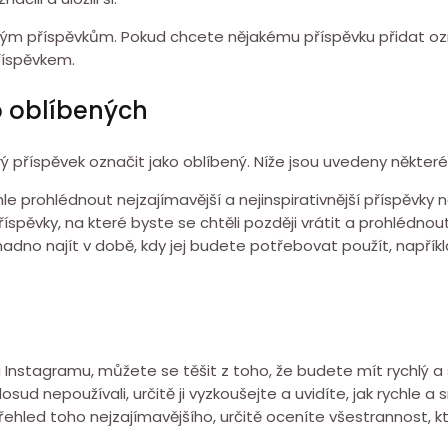
m příspěvkům. Pokud chcete nějakému příspěvku přidat ozn
říspěvkem.
o oblíbených
 příspěvek označit jako oblíbený. Níže jsou uvedeny některé 
 prohlédnout nejzajímavější a nejinspirativnější příspěvky n
pěvky, na které byste se chtěli později vrátit a prohlédnout 
nadno najít v době, kdy jej budete potřebovat použít, napřík
 na Instagramu, můžete se těšit z toho, že budete mít rychlý 
ud nepoužívali, určitě ji vyzkoušejte a uvidíte, jak rychle a 
 přehled toho nejzajímavějšího, určitě oceníte všestrannost, k