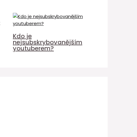
é
Kdo je
nejsubskrybovanějším
youtuberem?