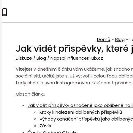
0
Domů
Blog
J
Jak vidět příspěvky, které
Diskuze
/
Blog
/ Napsal
InfluencerHub.cz
Vítejte! V dnešním článku vám ukážeme, jak snadno na
sociální síti, určitě jste si už vytvořili celou řadu ob
tedy chcete svou Instagramovou zkušenost posunout n
Obsah článku
Jak vidět příspěvky označené jako oblíbené na
Kroky k nalezení oblíbených příspěvků
Výhody označení příspěvků jako oblíbený
Závěr
Často Kladené Otázky