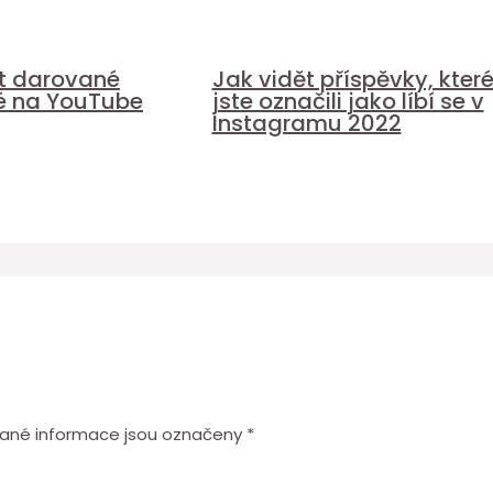
it darované
Jak vidět příspěvky, kter
é na YouTube
jste označili jako líbí se v
Instagramu 2022
ané informace jsou označeny
*