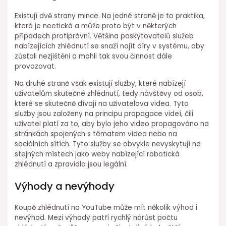
Existují dvě strany mince. Na jedné straně je to praktika,
která je neetická a může proto být v některých
případech protiprávní. Většina poskytovatelů služeb
nabízejících zhlédnutí se snaží najít díry v systému, aby
zůstali nezjištěni a mohli tak svou činnost dále
provozovat.
Na druhé straně však existují služby, které nabízejí
uživatelům skutečné zhlédnutí, tedy návštěvy od osob,
které se skutečně dívají na uživatelova videa. Tyto
služby jsou založeny na principu propagace videí, čili
uživatel platí za to, aby bylo jeho video propagováno na
stránkách spojených s tématem videa nebo na
sociálních sítích. Tyto služby se obvykle nevyskytují na
stejných místech jako weby nabízející robotická
zhlédnutí a zpravidla jsou legální.
Výhody a nevýhody
Koupě zhlédnutí na YouTube může mít několik výhod i
nevýhod. Mezi výhody patří rychlý nárůst počtu