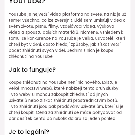
YouTube?
YouTube je největší video platforma na světě, na níž je už
téměř všechno, co lze zveřejnit. Lidé sem umisťují videa o
svém životě, písně, filmy, vzdělávací videa, výuková
videa a spoustu dalších materiálů. Nicméně, vzhledem k
tomu, že konkurence na YouTube je velká, uživatelé, kteří
chtějí být viděni, často hledají způsoby, jak získat větší
počet zhlédnutí svých videí. Jedním z nich je koupě
zhlédnutí na YouTube.
Jak to funguje?
Koupě zhlédnutí na YouTube není nic nového. Existuje
velké množství webů, které nabízejí tento druh služby.
Tyto weby si mohou zakoupit zhlédnutí od jiných
uživatelů nebo získat zhlédnutí prostřednictvím botů.
Tyto zhlédnutí jsou pak prodávány uživatelům, kteří si je
chtějí koupit. Cena za zhlédnutí se může pohybovat od
pár desítek centů po několik dolarů za jeden pohled.
Je to legální?