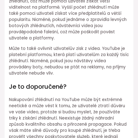
zhlédnutí, což může pomoci uživateli získat větší
viditelnost na platformě. Vyšší počet zhlédnutí může
také pomoci uživateli získat více předplatitelů a větší
popularitu. Nicméně, pokud jednáme o zpravidla levných
botových zhlédnutích, návštěvníci videa jsou
pravděpodobně falešní, což může poškodit pověst
uživatele a platformy.
Může to také ovlivnit uživatelův zisk z videa. YouTube je
platební platformou, která platí uživatelům za každý tisíc
zhlédnutí. Nicméně, pokud jsou návštěvy videa
prováděny boty, nebudou se ptát na reklamy, na příjmy
uživatele nebude vliv.
Je to doporučené?
Nakupování zhlédnutí na YouTube může být extrémně
neetické a může vést k tomu, že uživatelé ztratí důvěru
ve vaše video, protože si budou myslet, že používáte
triky k získání zhlédnutí. Neexistuje žádný náhradní
způsob kvalitního obsahu a přirozené propagace. Pokud
však máte silné důvody pro koupě zhlédnutí, je třeba
prověřit všechny poskytovatele služeb, které jednají